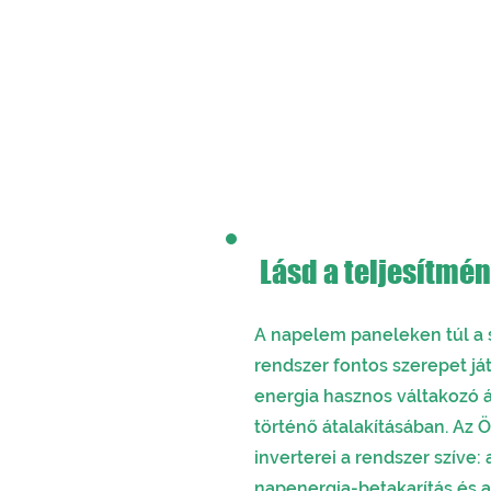
Lásd a teljesítmén
A napelem paneleken túl a
rendszer fontos szerepet ját
energia hasznos váltakozó
történő átalakításában. Az Ö
inverterei a rendszer szíve: 
napenergia-betakarítás és a