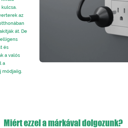
kulcsa.
verterek az
 otthonában
kítják át. De
telligens
t és
ak a valós
l a
 módjaiig.
Miért ezzel a márkával dolgozunk?