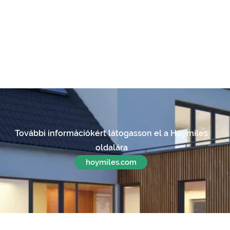
További információkért látogasson el a Hoymiles
oldalára
hoymiles.com