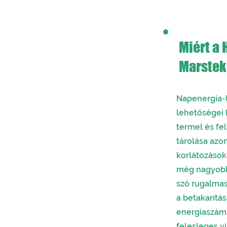
Miért a 
Napk
Marste
Napenergia-t
lehetőségei 
termel és fe
tárolása azo
korlátozások
még nagyobb 
szó rugalmas
a betakarítás
energiaszáml
felesleges v