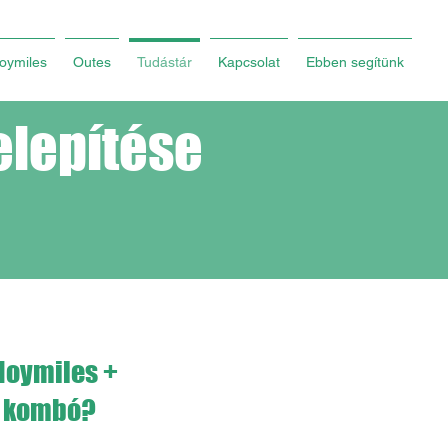
oymiles
Outes
Tudástár
Kapcsolat
Ebben segítünk
elepítése
Hoymiles +
özben termel
,
k kombó?