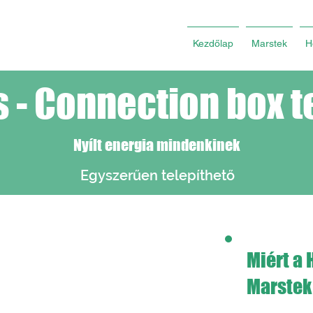
Kezdőlap
Marstek
H
 - Connection box t
Nyílt energia mindenkinek
Egyszerűen telepíthető
Miért a 
Napk
Marste