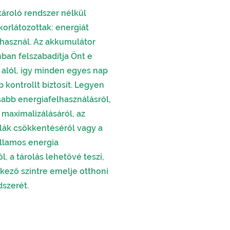
ároló rendszer nélkül
korlátozottak: energiát
lhasznál. Az akkumulátor
nban felszabadítja Önt e
 alól, így minden egyes nap
kontrollt biztosít. Legyen
abb energiafelhasználásról,
 maximalizálásáról, az
ák csökkentéséről vagy a
illamos energia
l, a tárolás lehetővé teszi,
kező szintre emelje otthoni
szerét.