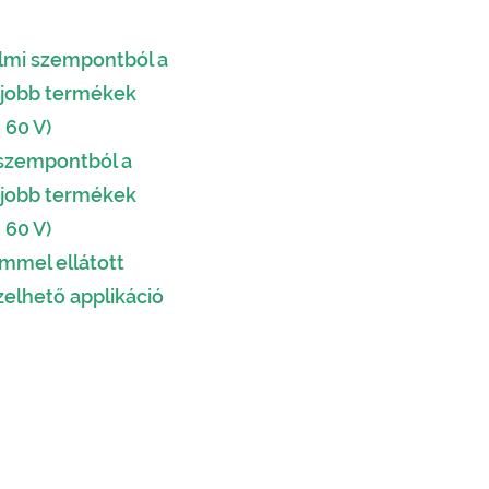
lmi szempontból a
egjobb termékek
 60 V)
szempontból a
egjobb termékek
 60 V)
emmel ellátott
elhető applikáció