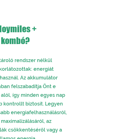
Hoymiles +
özben termel
,
k kombó?
ároló rendszer nélkül
korlátozottak: energiát
lhasznál. Az akkumulátor
nban felszabadítja Önt e
 alól, így minden egyes nap
kontrollt biztosít. Legyen
abb energiafelhasználásról,
 maximalizálásáról, az
ák csökkentéséről vagy a
illamos energia