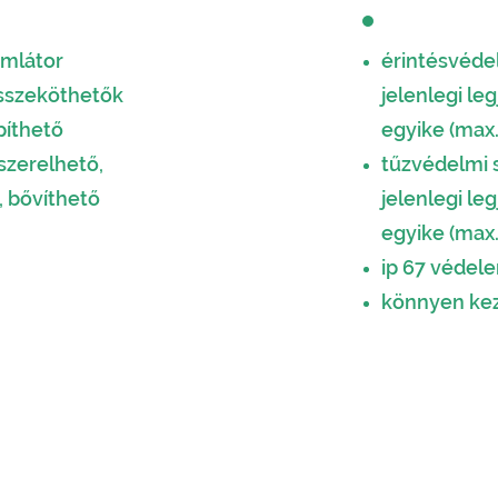
mlátor
érintésvéde
összeköthetők
jelenlegi l
píthető
egyike (max.
szerelhető,
tűzvédelmi 
, bővíthető
jelenlegi l
egyike (max.
ip 67 védel
könnyen kez