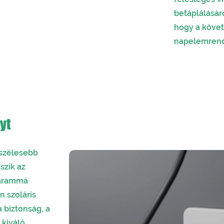
betáplálásáró
hogy a követ
napelemrend
yt
 szélesebb
szik az
 árammá
n szoláris
a biztonság, a
 kiváló