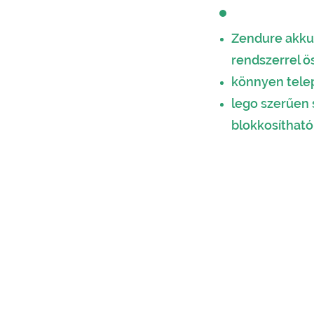
Zendure akku
rendszerrel 
könnyen tele
lego szerűen 
blokkosítható