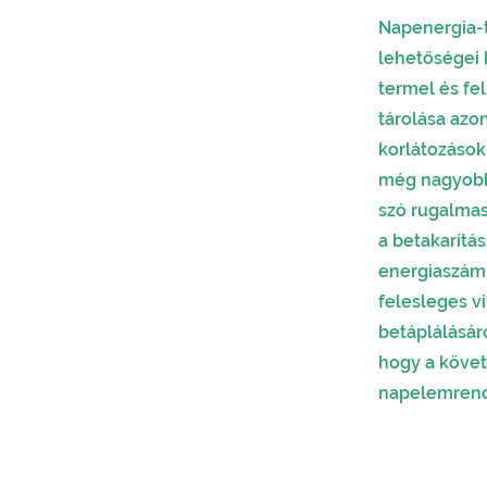
Napenergia-t
lehetőségei 
termel és fe
tárolása azo
korlátozások
még nagyobb 
szó rugalmas
a betakarítás
energiaszáml
felesleges v
betáplálásáró
hogy a követ
napelemrend