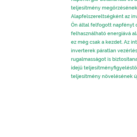
teljesítmény megőrzésének 
Alapfelszereltségként az in
Ön által felfogott napfényt
felhasználható energiává ala
ez még csak a kezdet. Az in
inverterek páratlan vezérlés
rugalmasságot is biztosítan
idejű teljesítményfigyeléstő
teljesítmény növelésének új